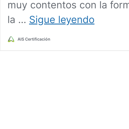
muy contentos con la form
Jéssica
la …
Sigue leyendo
Malagás
Cué:
“La
AIS Certificación
formación
de
AIS
va
mucho
al
detalle”