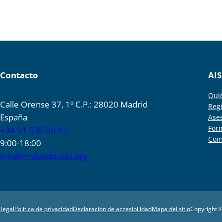
Contacto
AIS
Qui
Calle Orense 37, 1º C.P.: 28020 Madrid
Regi
España
Ase
For
+34 91 536 00 93
Com
9:00-18:00
info@arsfundacion.org
 legal
Política de privacidad
Declaración de accesibilidad
Mapa del sitio
Copyright ©