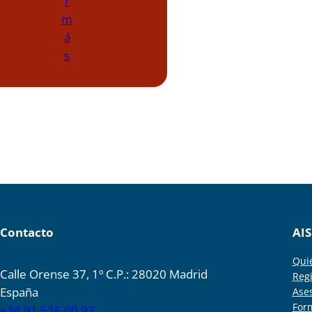
r
m
á
s
Contacto
AIS
Qui
Calle Orense 37, 1º C.P.: 28020 Madrid
Regi
España
Ase
For
+34 91 536 00 93