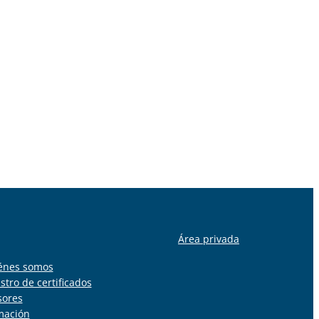
Área privada
énes somos
stro de certificados
sores
mación