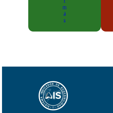
r
m
á
s