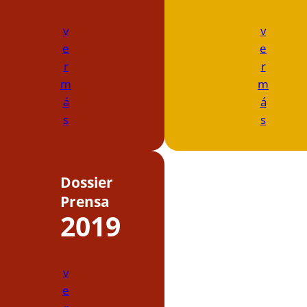
v
v
e
e
r
r
m
m
á
á
s
s
Dossier
Prensa
2019
v
e