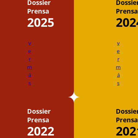
Dossier
Dossie
Prensa
Prensa
2025
202
v
v
e
e
r
r
m
m
á
á
s
s
Dossier
Dossie
Prensa
Prensa
2022
202