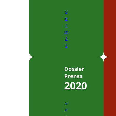
v
e
r
m
á
s
Dossier
Prensa
2020
v
e