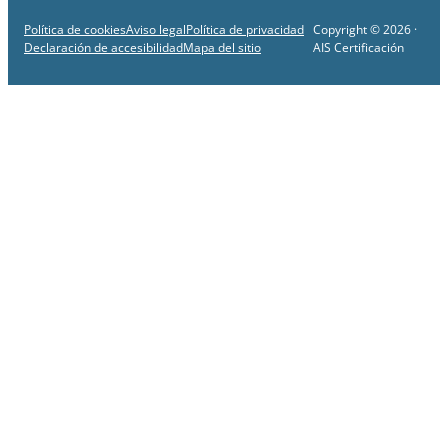
Política de cookies
Aviso legal
Política de privacidad
Copyright © 2026 ·
Declaración de accesibilidad
Mapa del sitio
AIS Certificación