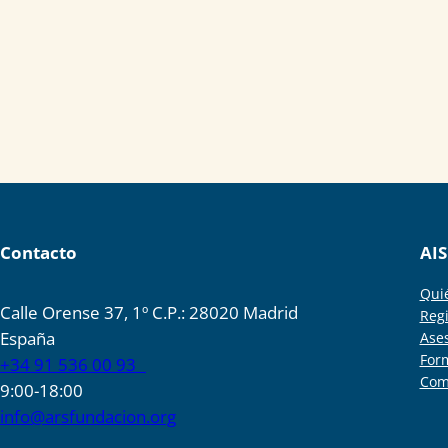
Contacto
AIS
Qui
Calle Orense 37, 1º C.P.: 28020 Madrid
Regi
España
Ase
For
+34 91 536 00 93
Com
9:00-18:00
info@arsfundacion.org