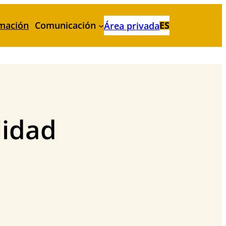
mación
Comunicación
ES
Área privada
lidad