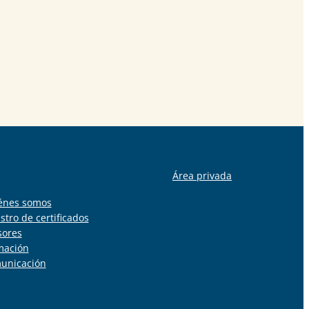
Área privada
énes somos
stro de certificados
sores
mación
unicación