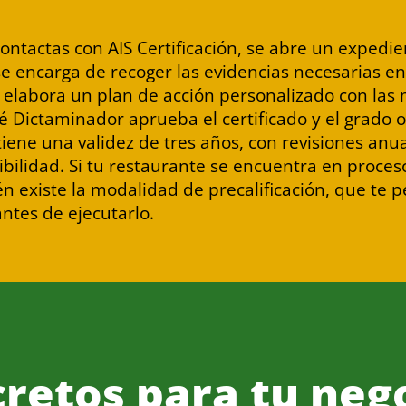
ontactas con AIS Certificación, se abre un expedi
encarga de recoger las evidencias necesarias en tu
e elabora un plan de acción personalizado con las
té Dictaminador aprueba el certificado y el grado 
 tiene una validez de tres años, con revisiones an
sibilidad. Si tu restaurante se encuentra en proce
n existe la modalidad de precalificación, que te p
antes de ejecutarlo.
cretos para tu neg