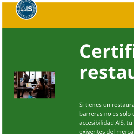
Saltar
al
contenido
Certif
resta
Si tienes un restaur
barreras no es solo 
accesibilidad AIS, t
exigentes del merca