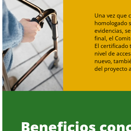
Una vez que c
homologado se 
evidencias, s
final, el Comi
El certificado
nivel de acce
nuevo, tambié
del proyecto 
Beneficios con