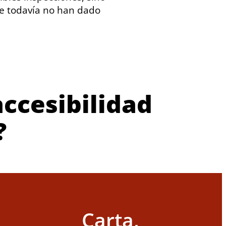
ue todavía no han dado
accesibilidad
?
Carta,