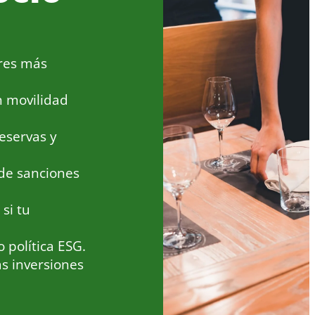
ares más
n movilidad
eservas y
 de sanciones
si tu
 política ESG.
as inversiones