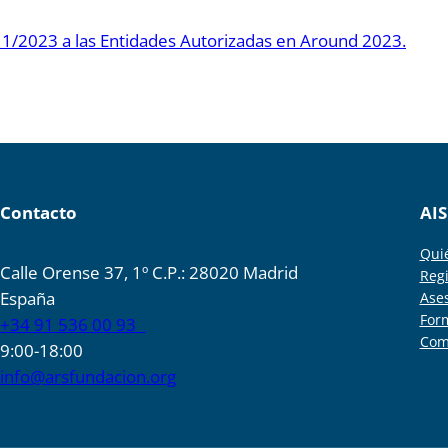
1/2023 a las Entidades Autorizadas en Around 2023.
Contacto
AIS
Qui
Calle Orense 37, 1º C.P.: 28020 Madrid
Regi
España
Ase
For
+34 91 536 00 93
Com
9:00-18:00
info@arsfundacion.org