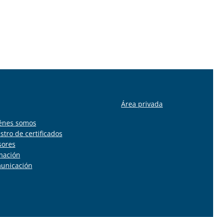
Área privada
énes somos
stro de certificados
sores
mación
unicación