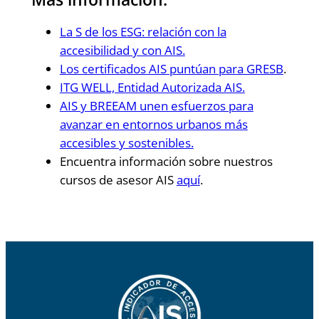
La S de los ESG: relación con la
accesibilidad y con AIS.
Los certificados AIS puntúan para GRESB
.
ITG WELL, Entidad Autorizada AIS.
AIS y BREEAM unen esfuerzos para
avanzar en entornos urbanos más
accesibles y sostenibles.
Encuentra información sobre nuestros
cursos de asesor AIS
aquí
.