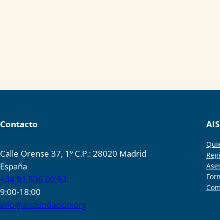
Contacto
AIS
Qui
Calle Orense 37, 1º C.P.: 28020 Madrid
Regi
España
Ase
For
+34 91 536 00 93
Com
9:00-18:00
info@arsfundacion.org