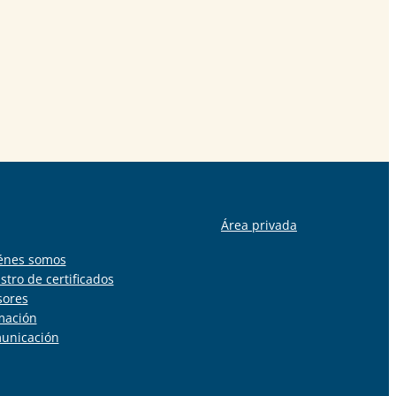
Área privada
énes somos
stro de certificados
sores
mación
unicación