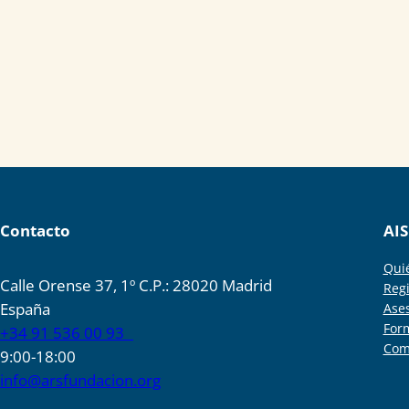
Contacto
AIS
Qui
Calle Orense 37, 1º C.P.: 28020 Madrid
Regi
España
Ase
For
+34 91 536 00 93
Com
9:00-18:00
info@arsfundacion.org