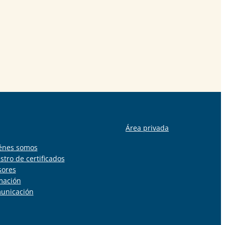
Área privada
énes somos
stro de certificados
sores
mación
unicación