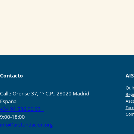
Contacto
AIS
Qui
Calle Orense 37, 1º C.P.: 28020 Madrid
Regi
España
Ase
For
+34 91 536 00 93
Com
9:00-18:00
info@arsfundacion.org