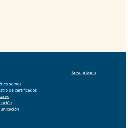
Área privada
énes somos
stro de certificados
sores
mación
unicación