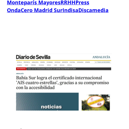
Monteparís Mayores
RRHHPress
OndaCero Madrid Sur
Indisa
Discamedia