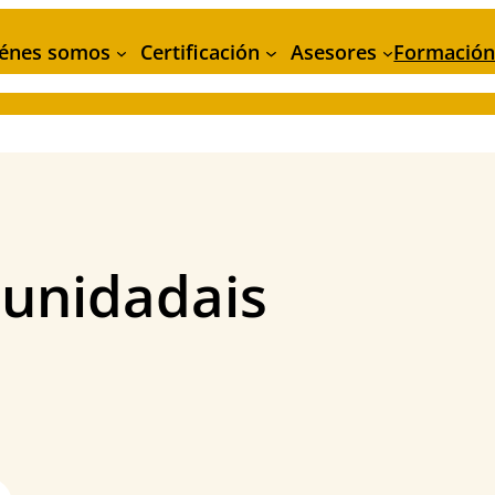
énes somos
Certificación
Asesores
Formació
unidadais